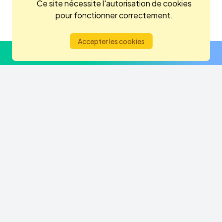
Ce site nécessite l'autorisation de cookies
Youtube
Twitter
Instagram
Linkedin
pour fonctionner correctement.
Accepter les cookies
Mentions légales
Politique de cookies
S'abonner à la newsletter
Politique de confidentialité
Afilog © 2023 - All rights reserved.
Website by
polenta.studio