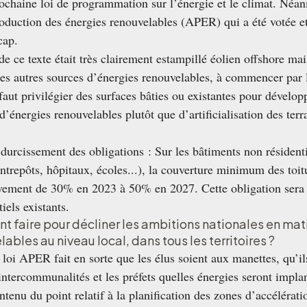
rochaine loi de programmation sur l’énergie et le climat. Néan
production des énergies renouvelables (APER) qui a été votée 
cap.
 ce texte était très clairement estampillé éolien offshore mai
les autres sources d’énergies renouvelables, à commencer par l
il faut privilégier des surfaces bâties ou existantes pour dével
d’énergies renouvelables plutôt que d’artificialisation des terr
 durcissement des obligations : Sur les bâtiments non résident
trepôts, hôpitaux, écoles...), la couverture minimum des toitu
vement de 30% en 2023 à 50% en 2027. Cette obligation sera
iels existants.
 faire pour décliner les ambitions nationales en mat
ables au niveau local, dans tous les territoires ?
loi APER fait en sorte que les élus soient aux manettes, qu’il
intercommunalités et les préfets quelles énergies seront impla
tenu du point relatif à la planification des zones d’accélérati