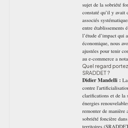
sujet de la sobriété f
constaté qu’il y avai
associés systématique
entre établissements 
l’étude d’impact qui a
économique, nous avons
ajustées pour tenir co
au e-commerce a not
Quel regard portez
SRADDET ?
Didier Mandelli :
La 
contre l'artificialisa
clarifications et de l
énergies renouvelables
remonter de manière a
sobriété foncière dan
territoires (SRADDET).