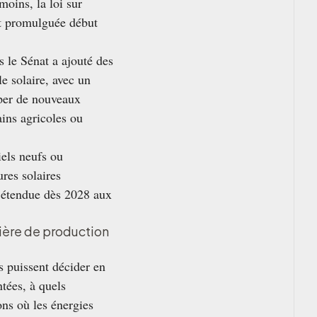
moins, la loi sur
et promulguée début
s le Sénat a ajouté des
e solaire, avec un
opper de nouveaux
ains agricoles ou
iels neufs ou
res solaires
 étendue dès 2028 aux
ière de production
s puissent décider en
ntées, à quels
ons où les énergies