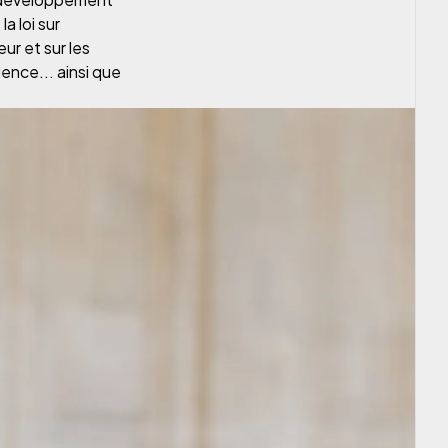
a loi sur
ur et sur les
ience... ainsi que