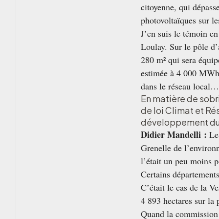
citoyenne, qui dépasse
photovoltaïques sur le
J’en suis le témoin e
Loulay. Sur le pôle d
280 m² qui sera équipé
estimée à 4 000 MWh.
dans le réseau local…
En matière de sobr
de loi Climat et R
développement dur
Didier Mandelli :
Le 
Grenelle de l’environn
l’était un peu moins p
Certains départements 
C’était
le cas de la V
4 893 hectares sur la 
Quand la commission d