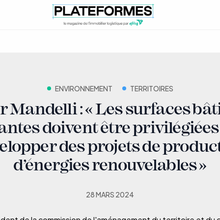
ENVIRONNEMENT
TERRITOIRES
r Mandelli : « Les surfaces bât
antes doivent être privilégiée
elopper des projets de produc
d’énergies renouvelables »
28 MARS 2024
ident de la commission de l'aménagement du territoire et d