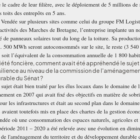
 le cadre de leur filière, avec le déploiement de 5 millions 
s toits des entrepôts en 5 ans.
n Vendée sur plusieurs sites comme celui du groupe FM Logisti
’activités des Marches de Bretagne, l’entreprise implante un 
 de panneaux solaires tout du long de la toiture. Sa productio
 500 MWh seront autoconsommés sur le site, le reste (3 540
 soit l’équivalent de la consommation annuelle de 1 800 habit
iété foncière, comment avait été appréhendé le sujet
ésilience au niveau de la commission de l'aménagement 
able du Sénat ?
sujet était bien traité par les élus locaux dans le domaine de l
ement en 2007 qui avait fixé des objectifs en matière de sobri
our les infrastructures et était au second plan dans le domai
avaient toutefois mis en place des chartes de la gestion écon
endée
où
une consommation des espaces naturels, agricoles et
période 2011 – 2020 a été relevée
avec une évolution en diminu
e l'aménagement du territoire et du développement durable d