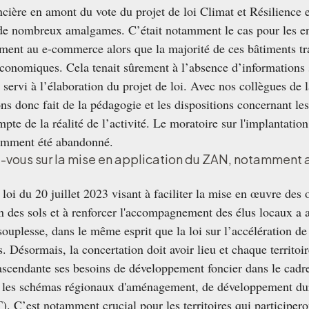
oncière en amont du vote du projet de loi Climat et Résilience
t de nombreux amalgames. C’était notamment le cas pour les en
ment au e-commerce alors que la majorité de ces bâtiments tr
économiques. Cela tenait sûrement à l’absence d’informations s
 servi à l’élaboration du projet de loi. Avec nos collègues de
 donc fait de la pédagogie et les dispositions concernant les
mpte de la réalité de l’activité. Le moratoire sur l'implantatio
amment été abandonné.
-vous sur la mise en application du ZAN, notamment 
loi du 20 juillet 2023 visant à faciliter la mise en œuvre des o
tion des sols et à renforcer l'accompagnement des élus locaux a 
a souplesse, dans le même esprit que la loi sur l’accélération d
. Désormais, la concertation doit avoir lieu et chaque territoir
scendante ses besoins de développement foncier dans le cadre 
s les schémas régionaux d'aménagement, de développement dura
 C’est notamment crucial pour les territoires qui participero