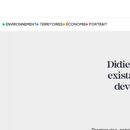
ENVIRONNEMENT
TERRITOIRES
ÉCONOMIE
PORTRAIT
Didie
exist
dév
Premier vice-prés