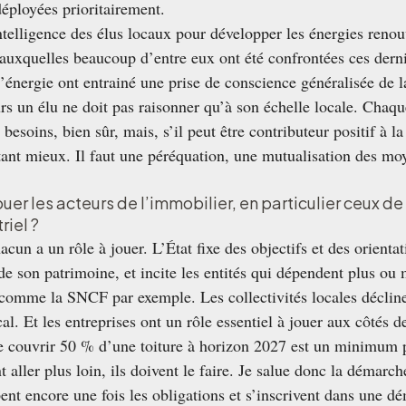
déployées prioritairement.
intelligence des élus locaux pour développer les énergies reno
s auxquelles beaucoup d’entre eux ont été confrontées ces dern
l’énergie ont entrainé une prise de conscience généralisée de la
urs un élu ne doit pas raisonner qu’à son échelle locale. Chaque
besoins, bien sûr, mais, s’il peut être contributeur positif à l
tant mieux. Il faut une péréquation, une mutualisation des moy
ouer les acteurs de l’immobilier, en particulier ceux de
riel ?
cun a un rôle à jouer. L’État fixe des objectifs et des orientat
de son patrimoine, et incite les entités qui dépendent plus ou
 comme la SNCF par exemple. Les collectivités locales décline
al. Et les entreprises ont un rôle essentiel à jouer aux côtés de
de couvrir 50 % d’une toiture à horizon 2027 est un minimum p
 aller plus loin, ils doivent le faire. Je salue donc
la démarch
ent encore une fois les obligations et s’inscrivent dans une dé